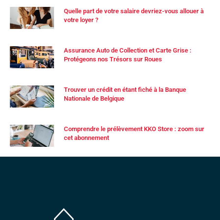
Quelle part de votre salaire devriez-vous allouer à
votre loyer ?
Assurance Auto de Collection et Carte Grise :
Protégeons nos Trésors sur Roues
Trouver un crédit en étant fiché à la Banque
Nationale de Belgique
Comprendre le prélèvement KKO Store : zoom sur
cet abonnement